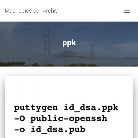
MacTopics.de - Archiv
NAVIG
UMSC
ppk